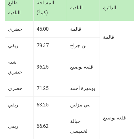
المساحة
طابع
الدائرة
البلدية
2
(كم
)
البلدية
قالمة
45.00
حضري
قالمة
بن جراح
79.37
ريفي
شبه
قلعة بوصبع
36.25
حضري
بومهرة أحمد
71.25
حضري
بني مزلين
63.25
ريفي
قلعة بوصبع
جبالة
66.62
ريفي
لخميسي