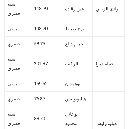
شبه
وادي الزناتي
عين رقادة
118.79
حضري
برج صباط
198.70
ريفي
حمام دباغ
58.75
حضري
شبه
حمام دباغ
الركنية
201.87
حضري
بوهمدان
159.62
ريفي
هيليوبوليس
76.87
حضري
بوعاتي
شبه
88.70
هيليوبوليس
محمود
حضري