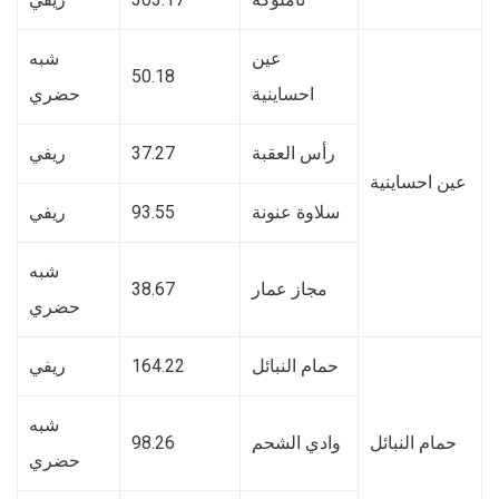
عين
شبه
50.18
احساينية
حضري
رأس العقبة
37.27
ريفي
عين احساينية
سلاوة عنونة
93.55
ريفي
شبه
مجاز عمار
38.67
حضري
حمام النبائل
164.22
ريفي
شبه
حمام النبائل
وادي الشحم
98.26
حضري