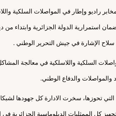
ي جويلية 1962 أكثر من 300 مخابر راديو وإطار في المواصلات ال
 سلاح الإشارة في جيش التحرير الوطني .
لات السلكية واللاسلكية في معالجة المشاكل ا
د والمواصلات والدفاع الوطني.
ي تحوزها، سخرت الادارة كل جهودها لشبكات ا
هيز كل الممثليات الدبلوماسية الجزائرية في ا