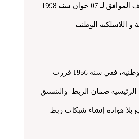
المرسوم التنفيذي رقم 98-193 المؤرخ في 12 صفر عام 1419 قف الموافق لـ 07 جوان سنة 1998
 و اللاسلكية الوطنية
دون شك يجب التذكير بان سلاح الإشارة ولد في كنف السرية إبان حرب التحرير الوطنية، ففي سنة 1956 قررت
ا الرئيسية ضمان الربط والتنسيق
ع بلا هوادة إنشاء شبكات ربط