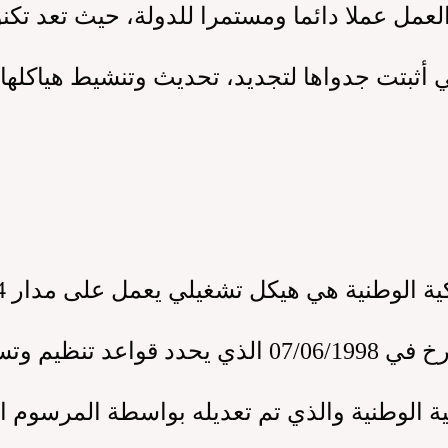
 عملا دائما ومستمرا للدولة، حيث تعد تكنول
ي أثبتت جدواها لتجديد، تحديث وتنشيط هياكلها ا
المرسوم التنفيذي رقم 98-193 المؤرخ في 07/06/1998 