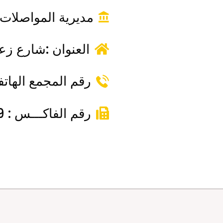
مديرية المواصلات 
العنوان :شارع زعا
رقم المجمع الهاتفي : .01.93
رقم الفاكـــس : 037.10.01.99