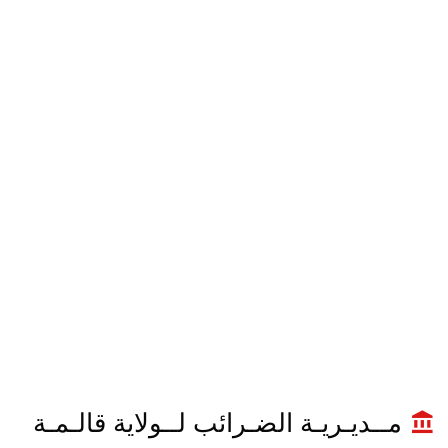
مــديـريـة الضـرائب لــولاية قالـمـة