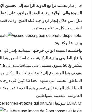
في إطار تجسيد
برامج الدولة الرامية إلى تحسين ال
السيدة والي الولاية
، رفقة الوفد المرافق، على إعطا
دباغ، من خلال إنجاز ازدواجية قناة الضخ، وذلك قصد
للشرب بشكل منتظم ومستمر.
ببلديــة الركنــية:
واختتمت السيدة الوالي خرجتها الميدانية
بإشرافها ع
بالغاز الطبيعي ببلدية الركنية
، حيث استفاد من هذا 
ملايير و500 مليون سنتيم
، على مسافة تمتد إلى
4.6
ويهدف هذا المشروع إلى تلبية احتياجات السكان من م
المناطق الجبلية التي تشهد انخفاضًا كبيرًا في در
العليا للبلاد الهادفة إلى تعميم هذه الخدمة عبر م
العمومية المقدمة للمواطنين.