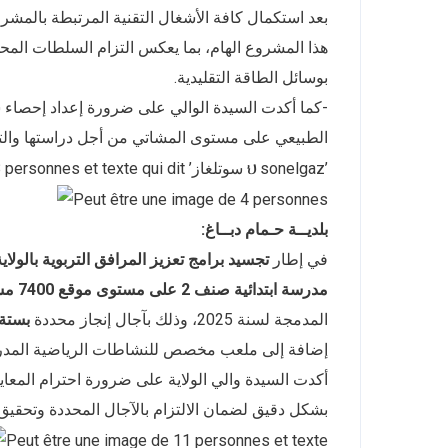
بعد استكمال كافة الأشغال التقنية المرتبطة بالمش
هذا المشروع الهام، بما يعكس التزام السلطات المحلي
بوسائل الطاقة التقليدية.
-كما أكدت السيدة الوالي على ضرورة إعداد إحصاء شا
الطبيعي على مستوى المشاتي من أجل دراستها والتكف
بلديــة حـمام دبــاغ:
في إطار
تجسيد برامج تعزيز المرافق التربوية بالولاية
مدرسة ابتدائية صنف 2 على مستوى موقع 7400 مسكن (POS_N04) ببلدية حمام دباغ
المدمجة لسنة 2025، وذلك بآجال إنجاز محددة
بستة (06) أ
إضافة إلى ملعب مخصص للنشاطات الرياضية المدرسية،
أكدت السيدة والي الولاية على ضرورة احترام المعايير
بشكل دقيق لضمان الالتزام بالآجال المحددة وتحقيق 