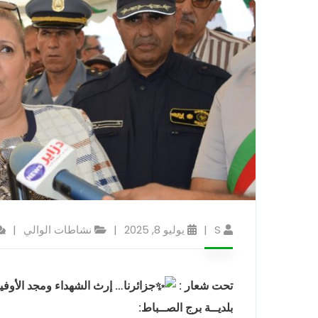
S
يوليو 8, 2025
نشاطات الوالي
تحت شعار :
جزائرنا… إرث الشهداء ومجد الأوفيا
بلديــة برج الصــباط: