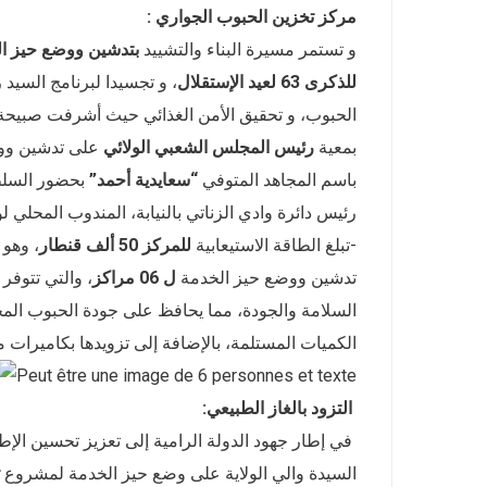
مركز تخزين الحبوب الجواري :
و تستمر مسيرة البناء والتشييد
بتدشين ووضع حيز الخ
للذكرى 63 لعيد الإستقلال
، و تجسيدا لبرنامج السيد
الحبوب، و تحقيق الأمن الغذائي حيث أشرفت صبيحة اليوم الثلاثا
بمعية
رئيس المجلس الشعبي الولائي
على تدشين وو
باسم المجاهد المتوفي
“سعايدية أحمد”
بحضور السلطات
رئيس دائرة وادي الزناتي بالنيابة، المندوب المحلي
-تبلغ الطاقة الاستيعابية
للمركز 50 ألف قنطار
، وهو
تدشين ووضع حيز الخدمة
ل 06 مراكز
، والتي تتوف
السلامة والجودة، مما يحافظ على جودة الحبوب المخ
الكميات المستلمة، بالإضافة إلى تزويدها بكاميرات 
التزود بالغاز الطبيعي
:
في إطار جهود الدولة الرامية إلى تعزيز تحسين الإ
السيدة والي الولاية على وضع حيز الخدمة لمشروع