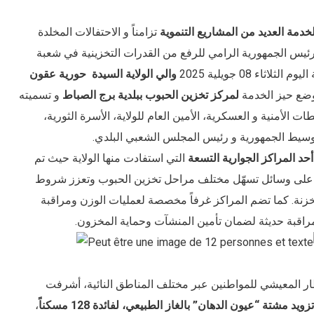
دمة العديد من المشاريع التنموية
تزامناً و الاحتفالات المخلدة
 رئيس الجمهورية الرامي للرفع من القدرات التخزينية في شعبة
ء 08 جويلية 2025
والي الولاية السيدة
حورية عقون
ضع حيز الخدمة
لمركز تخزين الحبوب ببلدية برج الصباط
و تسميته
 الأمنية و العسكرية، الأمين العام للولاية، الأسرة الثورية،
 لوسيط الجمهورية و رئيس المجلس الشعبي البلدي.
أحد المراكز الجوارية التسعة
التي استفادت منها الولاية حيث تم
ر على وسائل تسهّل مختلف مراحل تخزين الحبوب وتعزز شروط
زنة. كما تضم المراكز غرفاً مخصصة لعمليات الوزن ومراقبة
مراقبة حديثة لضمان تأمين المنشآت وحماية المخزون.
طار المعيشي للمواطنين عبر مختلف المناطق النائية، أشرفت
تزويد مشتة “عيون الدهان” بالغاز الطبيعي، لفائدة 128 مسكناً
،