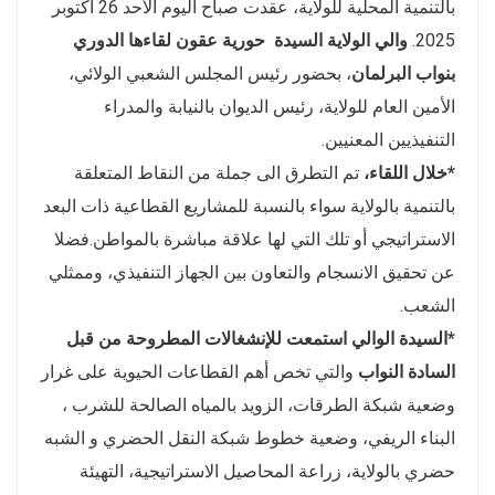
بالتنمية المحلية للولاية، عقدت صباح اليوم الأحد 26 أكتوبر
2025.
والي الولاية السيدة
حورية عقون
لقاءها الدوري
بنواب البرلمان
، بحضور رئيس المجلس الشعبي الولائي،
الأمين العام للولاية، رئيس الديوان بالنيابة والمدراء
التنفيذيين المعنيين.
*خلال اللقاء،
تم التطرق الى جملة من النقاط المتعلقة
بالتنمية بالولاية سواء بالنسبة للمشاريع القطاعية ذات البعد
الاستراتيجي أو تلك التي لها علاقة مباشرة بالمواطن.فضلا
عن تحقيق الانسجام والتعاون بين الجهاز التنفيذي، وممثلي
الشعب.
*السيدة الوالي استمعت للإنشغالات المطروحة من قبل
السادة النواب
والتي تخص أهم القطاعات الحيوية على غرار
وضعية شبكة الطرقات، الزويد بالمياه الصالحة للشرب ،
البناء الريفي، وضعية خطوط شبكة النقل الحضري و الشبه
حضري بالولاية، زراعة المحاصيل الاستراتيجية، التهيئة