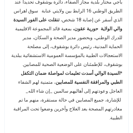
باجي مختار بلدية مجاز الصفاء، دائرة بوشقوف تحديدا عند
الطريق الوطني 16 الرابط بين ولايتي عنابة سوق اهراس
الذي أسفر عن إصابة 18 شخص،
تنقلت على الفور السيدة
والي الولاية
حورية عقون
،
بمعية قائد المجموعة الاقليمية
للدرك الوطني، وبحضور مدير الصحة و السكان، مدير
الحماية المدنية، رئيس دائرة بوشقوف، إلى مصلحة
الاستعجالات الطبية بالمؤسسة العمومية الاستشفائية ببلدية
بوشقوف، للإطمئنان على الوضعية الصحية للمصابين.
*السيدة الوالي أسدت تعليمات لمواصلة ضمان التكفل
الطبي والمرافقة النفسية للمصابين
، متمنية لهم الشفاء
العاجل وعودتهم إلى أهاليهم سالمين _إن شاء الله_
للإشارة، جميع المصابين في حالة مستقرة، منهم ما تم
مغادرتهم المصحة بعد العلاج وأخرين وضعوا تحت المراقبة
الطبية.