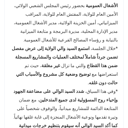
الأشغال العمومية
بحضور رئيس المجلس الشعبي الولائي،
الأمين العام للولاية، المفتش العام للولاية، المراقب
الميزانياتي، أمين الخزينة الولائية، مدير الأشغال العمومية،
مدير الإدارة المحلية، مديرة البرمجة و متابعة الميزانية
بالنيابة و رؤساء المصالح الفرعية للأشغال العمومية.
*خلال الجلسة،
استمع السيد والي الولاية إلى عرض مفصل
تضمن جرداً شاملاً لمختلف العمليات والمشاريع المسجلة
ضمن هذا القطاع
والتي ما تزال
غير مغلقة
، حيث تم
استعراضها مع
توضيح وضعية كل مشروع والأسباب التي
حالت دون غلقه.
*وفي هذا السياق،
شدد السيد الوالي على مضاعفة الجهود
وإحياء روح المسؤولية لدى جميع المتدخلين
، مع ضمان
المتابعة الدائمة للمشاريع ميدانياً، والوقوف شخصياً على
وتيرة تقدمها ونوعية الأشغال المنجزة إلى غاية غلقها نهائياً.
كما أكد السيد الوالي أنه سيقوم بتنظيم خرجات ميدانية