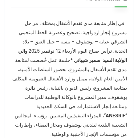
في إطار متابعة مدى تقدم الأشغال بمختلف مراحل
مشروع إنجاز ازدواجية، تصحيح وعصرنة الخط المنجمي
الشرقي عنابة – بوشقوف – تبسة – جبل العنق – بلاد
الحدبة، ترأس صباح اليوم الأربعاء 12 نوفمبر 2025
والي
الولاية السيد
سمير شيباني
*جلسة عمل خُصصت لمتابعة
مدى تقدم الأشغال بالمشروع، بحضور السلطات الأمنية،
الأمين العام للولاية، ممثل وزارة الأشغال العمومية المكلف
بمتابعة المشروع، رئيس الديوان بالنيابة، رئيس دائرة
بوشقوف، مدير المشروع بالوكالة الوطنية للدراسات
ومتابعة إنجاز الاستثمارات في السكك الحديدية
“
ANESRIF
“، المدراء التنفيذيين المعنيين، رؤساء المجالس
الشعبية البلدية لبلديتي بوشقوف ومجاز الصفاء، وإطارات
من مؤسسات الإنجاز الأجنبية والوطنية.