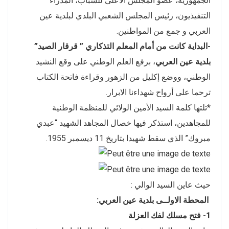
الجمهورية، عضو المجلس الأعلى للشباب، المدراء
التنفيذيون، رئيس المجلس الشعبي البلدي لبلدية عين
العربي و جمع من المواطنين.
-البداية كانت من أمام المعلم التذكاري ” قرقار الصيد”
بلدية عين العربي
، برفع العلم الوطني على وقع النشيد
الوطني، ووضع إكليل من الزهور وقراءة فاتحة الكتاب
ترحما على أرواح شهداءنا الابرار.
*تلتها كلمة السيد الأمين الولائي للمنظمة الوطنية
للمجاهدين، استذكر فيها خصال المجاهد الشهيد “عبدي
مبروك” الذي سقط شهيدا بتاريخ 11 ديسمبر 1955.
حيث عاين السيد الوالي :
المحطة الاولــى
بلدية عين العربي:
1- فتح مسلك لفك العزلة