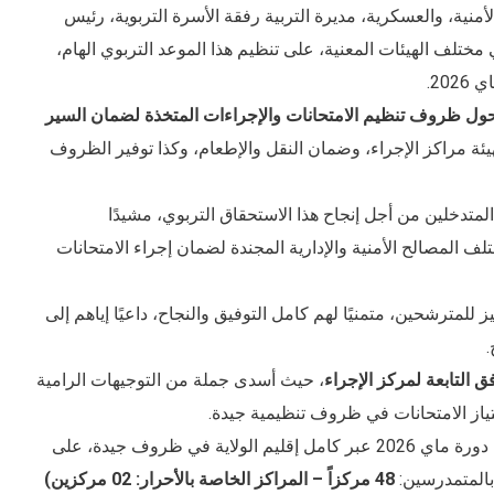
منية، والعسكرية، مديرة التربية رفقة الأسرة التربوية، رئيس
ختلف الهيئات المعنية، على تنظيم هذا الموعد التربوي الهام،
ول ظروف تنظيم الامتحانات والإجراءات المتخذة لضمان السير
وتهيئة مراكز الإجراء، وضمان النقل والإطعام، وكذا توفير الظروف
لمتدخلين من أجل إنجاح هذا الاستحقاق التربوي، مشيدًا
ف المصالح الأمنية والإدارية المجندة لضمان إجراء الامتحانات
 للمترشحين، متمنيًا لهم كامل التوفيق والنجاح، داعيًا إياهم إلى
.
 التابعة لمركز الإجراء
، حيث أسدى جملة من التوجيهات الرامية
جتياز الامتحانات في ظروف تنظيمية جيدة.
-للاشارة فقد انطلق امتحان شهادة التعليم المتوسط دورة ماي 2026 عبر كامل إقليم الولاية في ظروف جيدة، على
48 مركزاً – المراكز الخاصة بالأحرار: 02 مركزين)