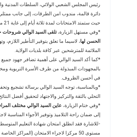
رئيس المجلس الشعبي الولائي، السلطات المدنية والأ
دائرة قالمة، مندوب امن الطرقات، إلى جانب ممثلي م
حيث ستمتد الامتحانات لمدة ثلاثة أيام إلى غاية 21 ماي 2026.
*وفي مستهل الزيارة،
تلقى السيد الوالي شروحات ح
الحسن لها
، لاسيما ما تعلق بتوفير التأطير اللازم، 
الملائمة للمترشحين عبر كافة بلديات الولاية.
*كما أكد السيد الوالي على أهمية تضافر جهود جميع ا
بالمجهودات المبذولة من طرف الأسرة التربوية ومختل
في أحسن الظروف.
*وبالمناسبة، توجه السيد الوالي برسالة تشجيع وتحفيز
التحلي بالثقة والتركيز والاجتهاد لتحقيق أفضل النتائج
*وفي ختام الزيارة،
عاين السيد الوالي مختلف المرافق
إلى ضمان راحة التلاميذ وتوفير الأجواء المناسبة لا
مستوى 50 مركزا لاجراء الامتحان (المراكز الخاصة بالمتمدرسين: