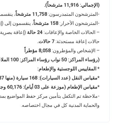
(الإجمالي: 11,916 مترشحاً).
-المترشحون المتمدرسون:
11,758 مترشحاً
، ينقسمون إلى (إ
-المترشحون الأحرار:
158
مترشحاً
، ينقسمون إلى (إناث: 27 _ ذكو
– الحالات الخاصة والإعاقات:
24 حالة
(إعاقة بصرية: 03 حالات _ إعاقة حركية: 14 حا
حالات إعاقة مستحدثة:
7 حالات.
– الإشخاص والمؤطرون:
8,058 مؤطراً
(رؤساء المراكز: 50 نواب رؤساء المراكز: 100 الملاحظون: 50 _ عدد الأساتذة الحراس: 7,064)
* المقاييس اللوجستية والإطعام:
*مقياس النقل (عدد السيارات): 168 سيارة (منها 87 سيارة مؤمنة للمقاييس المحددة).
*مقياس الإطعام (موزعة على 03 أيام): 60,176 وجبة.
-ملاحظة تم التكفل بتأمين مركز حفظ المواضيع بمدي
والحماية المدنية كل في مجال اختصاصه.