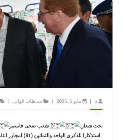
S
مايو 6, 2026
نشاطات الوالي
تحت شعار:
شعب ضحى فانتصر
استذكارا للذكرى الواحد والثمانين (81) لمجازر الثامن ماي 1945