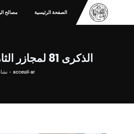
الصفحة الرئيسية
مصالح الو
الذكرى 81 لمجازر الثامن ماي 1945 اليوم الوطني للذاكرة (( اليوم الاول))
acceuil-ar
نشاط