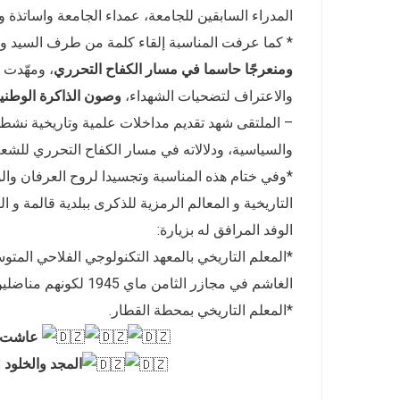
المدراء السابقين للجامعة، عمداء الجامعة واساتذة و 
* كما عرفت المناسبة إلقاء كلمة من طرف السيد والي 
ومنعرجًا حاسما في مسار الكفاح التحرري
، ومهّدت 
والاعتراف لتضحيات الشهداء،
وصون الذاكرة الوطنية من الاحتلال سنة 
– الملتقى شهد تقديم مداخلات علمية وتاريخية نشطها
والسياسية، ودلالاته في مسار الكفاح التحرري للشع
*وفي ختام هذه المناسبة وتجسيدا لروح العرفان والوف
التاريخية و المعالم الرمزية للذكرى ببلدية قالمة و 
الوفد المرافق له بزيارة:
*المعلم التاريخي بالمعهد التكنولوجي الفلاحي ال
الغاشم في مجازر الثامن ماي 1945 لكونهم مناضلين فاعلين في صفوف الحركة الوطنية من أجل الاستقلال.
*المعلم التاريخي بمحطة القطار.
عاشت ا
المجد والخلود ل