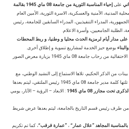
ني
على
إحياء المناسبة الثورية من جامعة 08 ماي 1945 بقالمة
 المدنية، الأمنية والعسكرية، الاسرة الثورية، الأمين العام
لجمهورية، المدراء التنفيذيين، المدراء السابقين للجامعة، رئيس
، الطلبة الجامعيين، وأسرة الاعلام.
 على مدار أيام لرمزية الحدث محليا و وطنيا، و ربط المحطات
البناء
بوضع حيز الخدمة لمشاريع تنموية و إطلاق أخرى.
*استهل السيد والي الولاية والوفد المرافق له برنامج الاحتفالية من رحاب جامعة 08 ماي 1945 بزيارة معرض الصور
نات من الذكر الحكيم، تلاها الاستماع إلى النشيد الوطني، مع
اي 1945 رئيس الملتقي، ليتم بعدها
: الابعاد – الرؤية – الآثار، يومي
 من طرف رئيس قسم التاريخ بالجامعة، ليتم بعدها عرض شريط
 بالمناسبة المجاهد “علال عمار”
،
“عمارة قرقب”
، كما تم تكريم