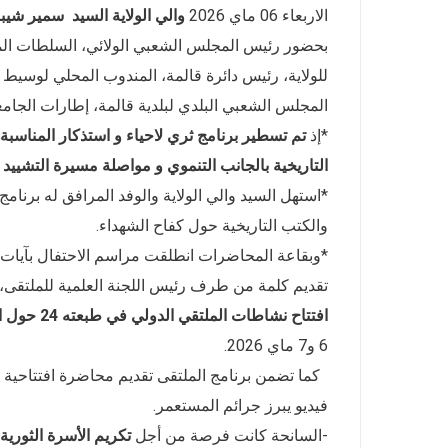
الاربعاء 06 ماي 2026
والي الولاية السيد
سمير شيبا
بحضور رئيس المجلس الشعبي الولائي، السلطات المحلية
للولاية، رئيس دائرة قالمة، المندوب المحلي لوسيط ا
المجلس الشعبي البلدي لبلدية قالمة، إطارات الجامعة
*إذ
تم تسطير برنامج ثري لاحياء و استذكار المناسبة
التاريخية بالجانب التنموي و مواصلة مسيرة التشييد و
والكتب التاريخية حول كفاح الشهداء.
*وبقاعة المحاضرات انطلقت مراسم الاحتفال بآيات بي
تقديم كلمة من طرف رئيس اللجنة العلمية للملتقى، تلتها كلمة مدير جامعة 08 م
افتتاح نشاطات الملتقي الدولي في طبعته 24 حول الذكرى تحت مجازر 08 ماي 1945
6 و7 ماي 2026.
كما تضمن برنامج الملتقى تقديم محاضرة افتتاحية
فيديو يبرز جرائم المستعمر.
-السانحة كانت فرصة من أجل
تكريم الأسرة الثورية