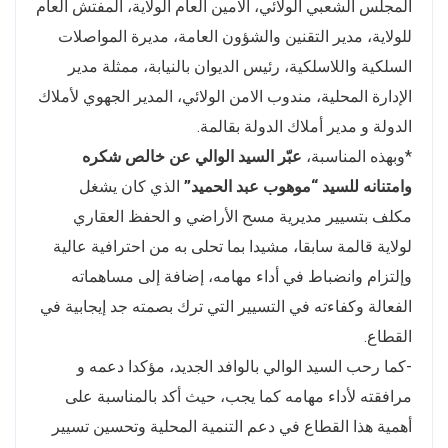
المجلس الشعبي الولائي، الامين العام الولاية، المفتش العام
للولاية، مدير التقنين والشؤون العامة، مديرة المواصلات
السلكية واللاسلكية، رئيس الديوان بالنيابة، ممثلة مدير
الإدارة المحلية، مندوب الامن الولائي، المدير الجهوي لأملاك
الدولة و مدير أملاك الدولة بقالمة.
*وبهذه المناسبة،
عبّر السيد الوالي عن خالص شكره
وامتنانه للسيد “موهوب عبد الحميد”
الذي كان يشغل
مكلف بتسيير مديرية مسح الأراضي و الحفظ العقاري
لولاية قالمة سابقا، مشيدا بما تحلى به من احترافية عالية
وإلتزام وانضباط في أداء مهامه، إضافة إلى مساهماته
الفعالة وكفاءته في التسيير التي ترك بصمته جد إيجابية في
القطاع.
-كما رحب السيد الوالي بالوافد الجديد، مؤكدا دعمه و
مرافقته لأداء مهامه كما يجب، حيث أكد بالمناسبة على
أهمية هذا القطاع في دعم التنمية المحلية وتحسين تسيير