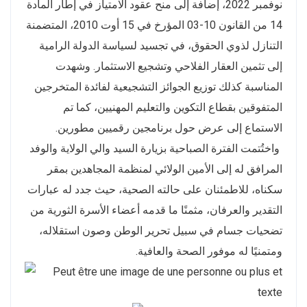
نوفمبر 2022، إضافة إلى منح عقود الامتياز في إطار المادة
14 من القانون 10-03 المؤرخ في 15 أوت 2010، المتضمنة
التنازل لذوي الحقوق، في تجسيد لسياسة الدولة الرامية
إلى تثمين العقار الفلاحي وتشجيع الاستثمار. وشهدت
المناسبة كذلك توزيع الجوائز التشجيعية لفائدة المتخرجين
المتفوقين بقطاع التكوين والتعليم المهنيين، كما تم
الاستماع إلى عرض حول برنامجين رقميين مطورين.
واختُتمت الفترة الصباحية بزيارة السيد والي الولاية والوفد
المرافق له إلى الأمين الولائي لمنظمة المجاهدين بمقر
سكناه، للاطمئنان على حالته الصحية، حيث جدد له عبارات
التقدير والعرفان، مثمنًا ما قدمه أعضاء الأسرة الثورية من
تضحيات جسام في سبيل تحرير الوطن وصون استقلاله،
ومتمنيًا له موفور الصحة والعافية.