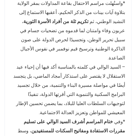
*واستُهلت مراسم الاحتفال بقاعة المداولات بمقر الولاية
بتلاوة آيات بينات من الذكر الحكيم، أعقبها الاستماع إلى
النشيد الوطني، ثم
تكريم ثلة من أفراد الأسرة الثورية
،
عربون وفاء وامتنان لما قدموه من تضحيات جسام في
سبيل تحرير الوطن، وتجسيدًا لحرص الدولة على صون
الذاكرة الوطنية وترسيخ قيم نوفمبر في نفوس الأجيال
الصاعدة.
– السيد الوالي في كلمته بالمناسبة أكد فيها أن إحياء عيد
الاستقلال لا يقتصر على استذكار أمجاد الماضي، بل يتجسد
أيضًا في مواصلة مسيرة البناء والتنمية، من خلال تجسيد
البرامج السكنية والتنموية التي أقرتها الدولة، تنفيذًا
لتوجيهات السلطات العليا للبلاد، بما يضمن تحسين الإطار
المعيشي للمواطن وتعزيز العدالة الاجتماعية.
*وفي
ختام المراسم أشرف السيد الوالي على تسليم
مقررات الاستفادة ومفاتيح السكنات للمستفيدين
، وسط