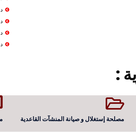
دا
دا
دا
دا
ة :
مصلحة إستغلال و صيانة المنشآت القاعدية
م