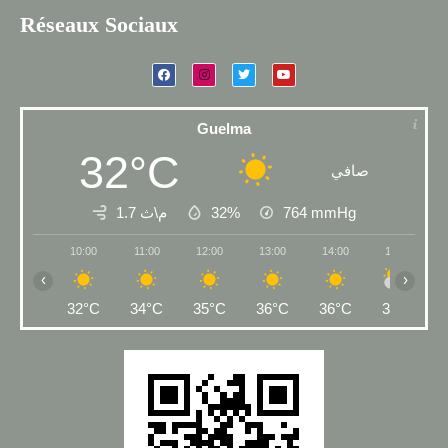
Réseaux Sociaux
Guelma
32°C
صافي
1.7 م\ث
32%
764
mmHg
10:00
11:00
12:00
13:00
14:00
15:00
‹
›
32°C
34°C
35°C
36°C
36°C
36°C