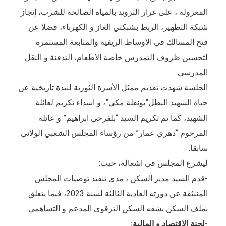
المعزولة ، على غرار التزويد بالمياه الصالحة للشرب، إنجاز
شبكة التطهير، الربط بشبكتي الغاز و الكهرباء، فضلا عن
فتح المسالك في الاوساط الريفية والمتابعة المستمرة
لتحسين ظروف التمدرس خاصة الاطعام، التدفئة و النقل
المدرسي.
الجلسة شهدت تقديم ممثل الأسرة الثورية لنبذة تاريخية عن
حياة الشهيد البطل”بونفلة مكي”، و اسداء تكريم لعائلة
الشهيد، كما تم تكريم السيد “بلفرحي ابراهيم” و عائلة
المرحوم “دهري عمار” من رؤساء المجلس الشعبي الولائي
سابقا.
ليشرع المجلس في اشغاله، حيث:
-قدم السيد مدير السكن ، مدى تنفيذ توصيات المجلس
المنبثقة عن دورته العادية الثالثة لسنة 2023، فيما يتعلق
بملف السكن بشقه السكن الترقوي المدعم و التساهمي.
-لجنة الاقتصاد و المالية: