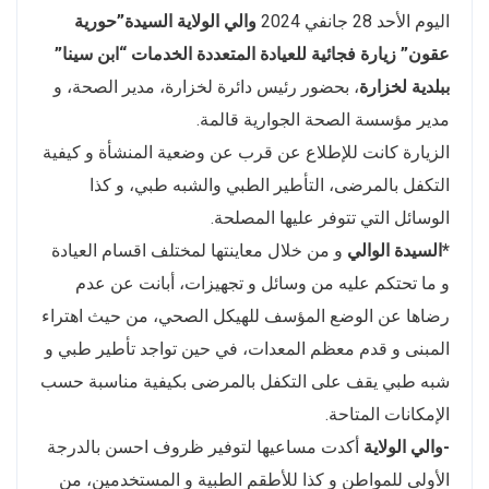
اليوم الأحد 28 جانفي 2024
والي الولاية السيدة”حورية
عقون”
زيارة فجائية للعيادة المتعددة الخدمات “ابن سينا”
ببلدية لخزارة
، بحضور رئيس دائرة لخزارة، مدير الصحة، و
مدير مؤسسة الصحة الجوارية قالمة.
الزيارة كانت للإطلاع عن قرب عن وضعية المنشأة و كيفية
التكفل بالمرضى، التأطير الطبي والشبه طبي، و كذا
الوسائل التي تتوفر عليها المصلحة.
*السيدة الوالي
و من خلال معاينتها لمختلف اقسام العيادة
و ما تحتكم عليه من وسائل و تجهيزات، أبانت عن عدم
رضاها عن الوضع المؤسف للهيكل الصحي، من حيث اهتراء
المبنى و قدم معظم المعدات، في حين تواجد تأطير طبي و
شبه طبي يقف على التكفل بالمرضى بكيفية مناسبة حسب
الإمكانات المتاحة.
-والي الولاية
أكدت مساعيها لتوفير ظروف احسن بالدرجة
الأولى للمواطن و كذا للأطقم الطبية و المستخدمين، من