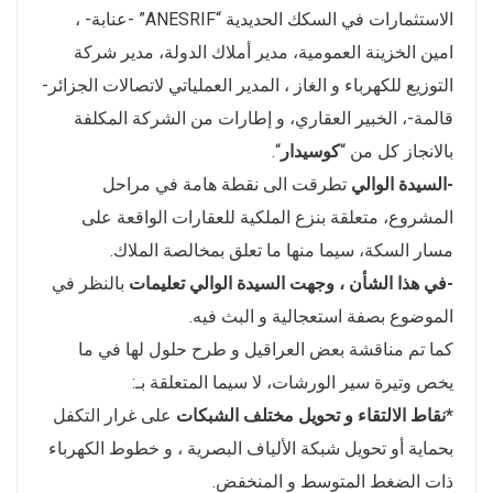
الاستثمارات في السكك الحديدية “ANESRIF” -عنابة- ،
امين الخزينة العمومية، مدير أملاك الدولة، مدير شركة
التوزيع للكهرباء و الغاز ، المدير العملياتي لاتصالات الجزائر-
قالمة-، الخبير العقاري، و إطارات من الشركة المكلفة
بالانجاز كل من “
كوسيدار
“.
-السيدة الوالي
تطرقت الى نقطة هامة في مراحل
المشروع، متعلقة بنزع الملكية للعقارات الواقعة على
مسار السكة، سيما منها ما تعلق بمخالصة الملاك.
-في هذا الشأن ، وجهت السيدة الوالي تعليمات
بالنظر في
الموضوع بصفة استعجالية و البث فيه.
كما تم مناقشة بعض العراقيل و طرح حلول لها في ما
يخص وتيرة سير الورشات، لا سيما المتعلقة بـ:
*نقاط الالتقاء و تحويل مختلف الشبكات
على غرار التكفل
بحماية أو تحويل شبكة الألياف البصرية ، و خطوط الكهرباء
ذات الضغط المتوسط و المنخفض.