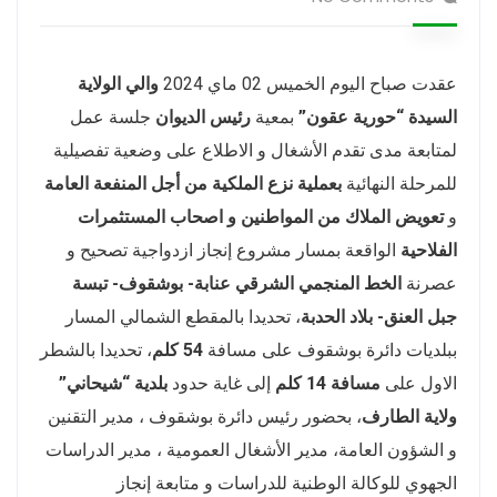
عقدت صباح اليوم الخميس 02 ماي 2024
والي الولاية
السيدة “حورية عقون”
بمعية
رئيس الديوان
جلسة عمل
لمتابعة مدى تقدم الأشغال و الاطلاع على وضعية تفصيلية
للمرحلة النهائية
بعملية نزع الملكية من أجل المنفعة العامة
و
تعويض الملاك من المواطنين و اصحاب المستثمرات
الفلاحية
الواقعة بمسار مشروع إنجاز ازدواجية تصحيح و
عصرنة
الخط المنجمي الشرقي عنابة- بوشقوف- تبسة
جبل العنق- بلاد الحدبة
، تحديدا بالمقطع الشمالي المسار
ببلديات دائرة بوشقوف على مسافة
54 كلم
، تحديدا بالشطر
الاول على
مسافة 14 كلم
إلى غاية حدود
بلدية “شيحاني”
ولاية الطارف
، بحضور رئيس دائرة بوشقوف ، مدير التقنين
و الشؤون العامة، مدير الأشغال العمومية ، مدير الدراسات
الجهوي للوكالة الوطنية للدراسات و متابعة إنجاز