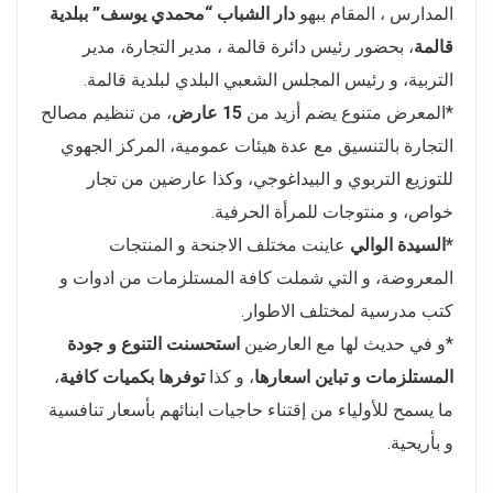
المدارس ، المقام ببهو
دار الشباب “محمدي يوسف” ببلدية
قالمة
، بحضور رئيس دائرة قالمة ، مدير التجارة، مدير
التربية، و رئيس المجلس الشعبي البلدي لبلدية قالمة.
*المعرض متنوع يضم أزيد من
15 عارض
، من تنظيم مصالح
التجارة بالتنسيق مع عدة هيئات عمومية، المركز الجهوي
للتوزيع التربوي و البيداغوجي، وكذا عارضين من تجار
خواص، و منتوجات للمرأة الحرفية.
*السيدة الوالي
عاينت مختلف الاجنحة و المنتجات
المعروضة، و التي شملت كافة المستلزمات من ادوات و
كتب مدرسية لمختلف الاطوار.
*و في حديث لها مع العارضين
استحسنت التنوع و جودة
المستلزمات و تباين اسعارها
، و كذا
توفرها بكميات كافية
،
ما يسمح للأولياء من إقتناء حاجيات ابنائهم بأسعار تنافسية
و بأريحية.