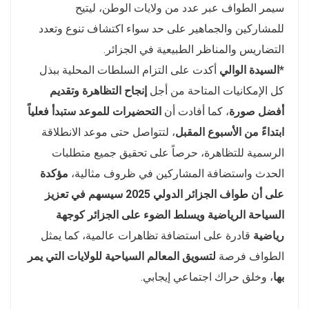
سيمر الطواف عبر عدد من ولايات الوطن، ليتيح
للمشاركين والجماهير على حد سواء اكتشاف تنوع وتعدد
التضاريس والمناظر الطبيعية في الجزائر.
*السيدة الوالي
أكدت على التزام السلطات المحلية ببذل
كل الإمكانيات المتاحة من أجل
إنجاح التظاهرة وتقديم
أفضل صورة
، كما أفادت أن
التحضيرات للموعد ستبدأ فعلياً
ابتداءً من الأسبوع المقبل
، لتتواصل حتى موعد الانطلاقة
الرسمية للتظاهرة، حرصاً على تحقيق جميع متطلبات
الحدث واستضافة المشاركين في ظروف مثالية،
مؤكدة
على أن طواف الجزائر الدولي 2025 سيسهم في تعزيز
السياحة الرياضية ويسلط الضوء على الجزائر كوجهة
رياضية
قادرة على استضافة تظاهرات عالمية، كما يمثل
الطواف فرصة
لتسويق المعالم السياحية للولايات التي يمر
بها
، وخلق حراك اجتماعي إيجابي.