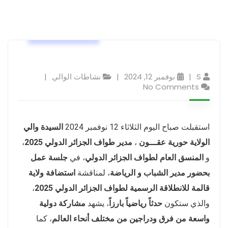
نشاطات الوالي
S
نوفمبر 12, 2024
نشاطات الوالي
No Comments
استقبلت صباح اليوم الثلاثاء 12 نوفمبر 2024
السيدة والي
الولاية حورية عقـــون
،
مدير طواف الجزائر الدولي 2025
،
و
المنسق العام لطواف الجزائر الدولي
، في
جلسة عمل
بحضور مدير الشباب و الرياضة
، لمناقشة
استضافة ولاية
قالمة للانطلاقة الرسمية لطواف الجزائر الدولي 2025
،
والذي ستكون
حدثاً رياضياً بارزاً
، يشهد
مشاركة دولية
واسعة من فرق ودراجين من مختلف أنحاء العالم
، كما