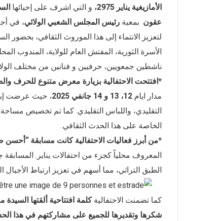
الأمازيغية يناير 2975،
و التي اشرف على إحيائها
السي
عقون
بمعية
رئيس المجلس الشعبي الولائي
، في أج
لتعزيز الانتماء إلى هذا الموروث الثقافي، بحضور الس
الأسرة الثورية، المفتش العام للولاية، المندوب المح
ناشطين جمعويين، حرفيين و فنانين من مختلف الولايا
*افتتحت الاحتفالية بزيارة معرض متنوع للحرف والص
مدار ايام
12، 13 و 14 جانفي
2025
، حيث عرضت إبدا
التقليدي، واللباس التقليدي. كما تم تخصيص مساحة 
الخاصة على هذا الحدث الثقافي.
*من أبرز فعاليات الاحتفالية كانت مسابقة “أحسن ط
المعروف محلياً كجزء من احتفالات يناير. المسابقة ج
الطبق التراثي، مما أسهم في تعزيز ارتباط الأجيال ال
كما تضمنت الاحتفالية
كلمة افتتاحية ألقتها السيدة م
شكرها وتقديرها للجميع على مشاركتهم في هذا الحد