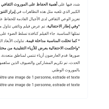
شدد فيها على
أهمية الحفاظ على الموروث الثقافي ب
الكبير الذي تلعبه مثل هذه التظاهرات في
إبراز التن
تعزيز الوعي الثقافي لدى الأجيال القادمة للحفاظ على
*وفي إطار الاحتفالية
، تم عرض فيلم وثائقي تناول مح
تمثلها المناسبة. جاء الفيلم كنافذة تسلط الضوء على ا
* كما تخللت المناسبة مداخلة قيمة
، تناولت الأبعاد ا
*واختُتمت الاحتفالية بعرض للأزياء التقليدية من مخ
صورها. قدم العارضون أزياء تنتمي لمناطق متعددة، مما 
الحدث، تم تكريم المشاركين والضيوف الذين ساهموا ف
بالموروث الوطني.