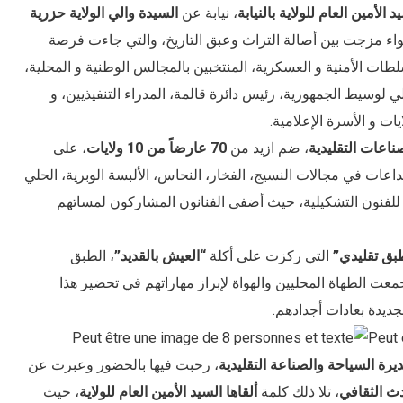
د الأمين العام للولاية بالنيابة
، نيابة عن
السيدة والي الولاية حزرية
واء مزجت بين أصالة التراث وعبق التاريخ، والتي جاءت فرصة
لطات الأمنية و العسكرية، المنتخبين بالمجالس الوطنية و المحلية،
لي لوسيط الجمهورية، رئيس دائرة قالمة، المدراء التنفيذيين، و
ت و الأسرة الإعلامية.
ناعات التقليدية
، ضم ازيد من
70 عارضاً من 10 ولايات
، على
عات في مجالات النسيج، الفخار، النحاس، الألبسة الوبرية، الحلي
للفنون التشكيلية، حيث أضفى الفنانون المشاركون لمساتهم
بق تقليدي”
التي ركزت على أكلة
“العيش بالقد
يد”
، الطبق
معت الطهاة المحليين والهواة لإبراز مهاراتهم في تحضير هذا
جديدة بعادات أجدادهم.
ديرة السياحة والصناعة التقليدية
، رحبت فيها بالحضور وعبرت عن
ث الثقافي
، تلا ذلك كلمة
ألقاها السيد الأمين العام للولاية
، حيث