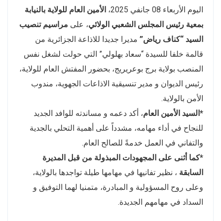
اليوم الأربعاء 08 جانفي 2025،
الأمين العام للولاية بالنيابة
بمعية رئيس المجلس الشعبي الولائي
، على
مراسيم تنصيب
السيد “كناف رياض”
مديرا جديدا للاذاعة الجزائرية من
قالمة خلفا للسيدة “سعاد بهلولي” التي حولت لشغل نفس
المنصب بولاية برج بوعريريج، بحضور المفتش العام للولاية،
رئيس الديوان و مدير تنسيقية الاذاعات الجهوية، مندوب
الأمن بالولاية.
*السيد الأمين العام
، أكد دعمه و مساندته للوافد الجديد
للنجاح في أداء مهامه، مشدداً على أهمية التحلي بالجدية
والتفاني في العمل خدمةً للصالح العام.
*كما أثنى على المجهودات المبذولة من قبل المديرة
السابقة
، نظير تفانيها في مهامها طيلة تواجدها بالولاية،
وعلى روح المسؤولية و المبادرة، متمنيا لهما التوفيق و
السداد في مهامهم الجديدة.