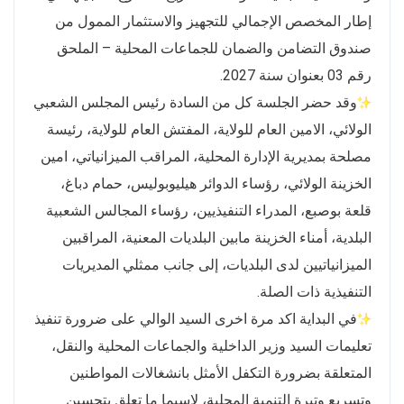
إطار المخصص الإجمالي للتجهيز والاستثمار الممول من
صندوق التضامن والضمان للجماعات المحلية – الملحق
رقم 03 بعنوان سنة 2027.
وقد حضر الجلسة كل من السادة رئيس المجلس الشعبي
الولائي، الامين العام للولاية، المفتش العام للولاية، رئيسة
مصلحة بمديرية الإدارة المحلية، المراقب الميزانياتي، امين
الخزينة الولائي، رؤساء الدوائر هيليوبوليس، حمام دباغ،
قلعة بوصبع، المدراء التنفيذيين، رؤساء المجالس الشعبية
البلدية، أمناء الخزينة مابين البلديات المعنية، المراقبين
الميزانياتيين لدى البلديات، إلى جانب ممثلي المديريات
التنفيذية ذات الصلة.
في البداية اكد مرة اخرى السيد الوالي على ضرورة تنفيذ
تعليمات السيد وزير الداخلية والجماعات المحلية والنقل،
المتعلقة بضرورة التكفل الأمثل بانشغالات المواطنين
وتسريع وتيرة التنمية المحلية، لاسيما ما تعلق بتحسين