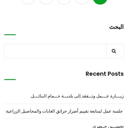
البحث
Recent Posts
زيــــارة عــــمل وتـــفقد إلى بلديـــة حـــمام النبائــــل
جلسة عمل لمتابعة تقييم أضرار حرائق الغابات والمحاصيل الزراعية
تحســـين حــضري