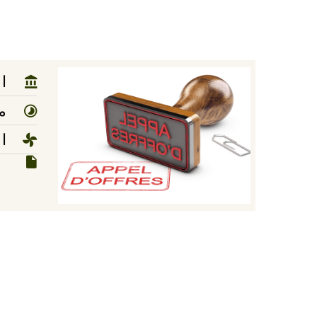
ا
مد
ا