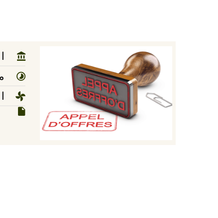
ا
مد
ا