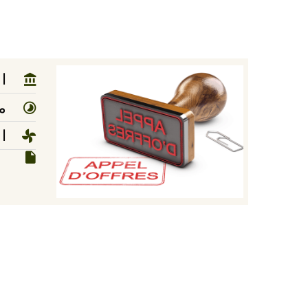
ا
مد
ا