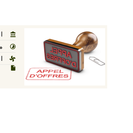
ا
مد
ا