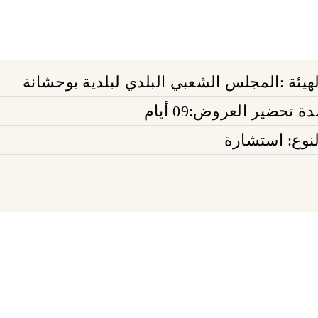
لهيئة :المجلس الشعبي البلدي لبلدية بوحشانة
ة تحضير العروض:09 أيام
لنوع: استشارة