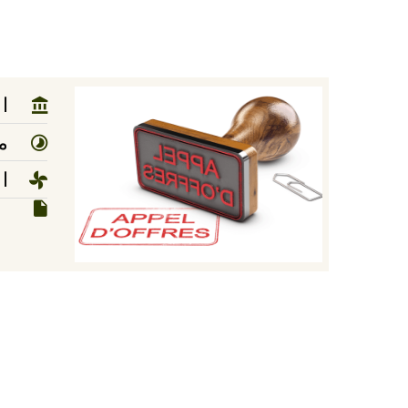
ا
مد
ا