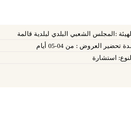
لهيئة :المجلس الشعبي البلدي لبلدية قالمة
ة تحضير العروض : من 04-05 أيام
لنوع: استشارة