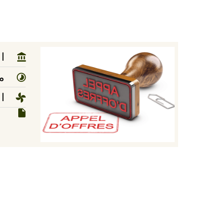
ا
مد
ا