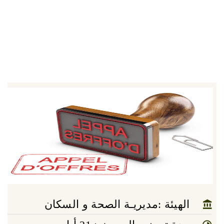
الهيئة :مديريـة الصحة و السكان