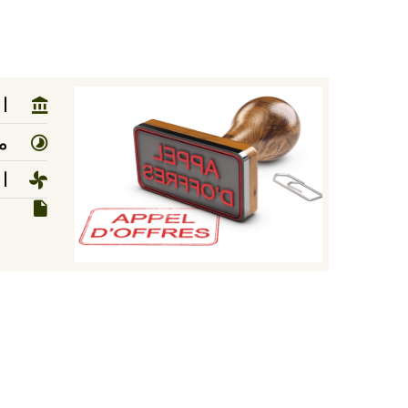
ا
مد
ا