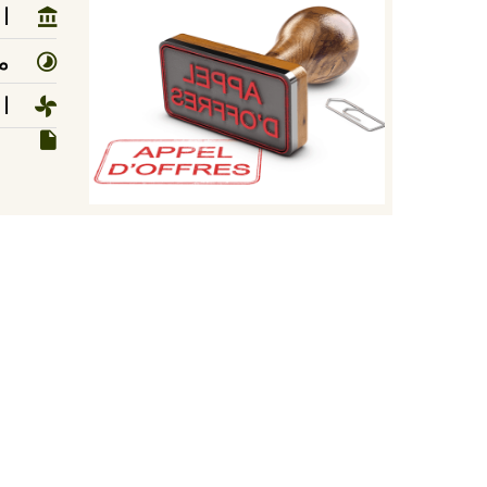
ا
مد
ا