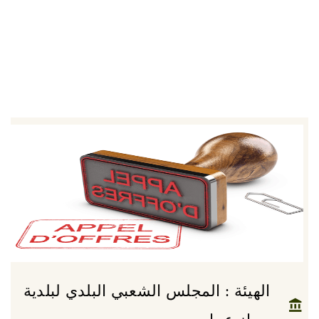
الهيئة : المجلس الشعبي البلدي لبلدية