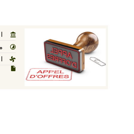
ا
مد
ا