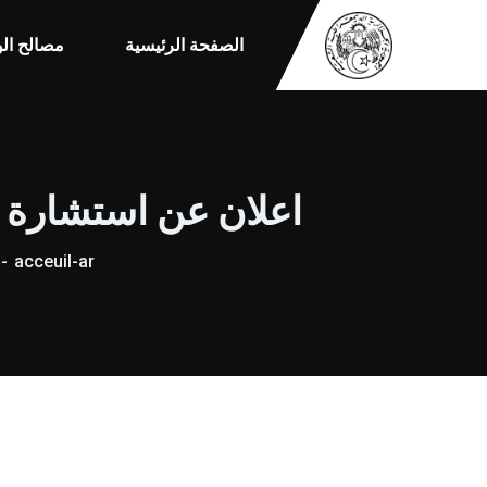
الصفحة الرئيسية
مصالح الو
اعلان عن استشارة رقم 21+22+23+24+25+26+27+8
acceuil-ar