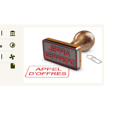
ا
مد
ا