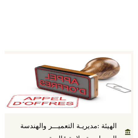
الهيئة :مديريـة التعميـــر والهندسة