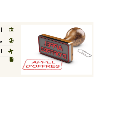
ا
مد
ا