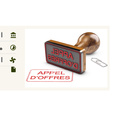
ا
مد
ا