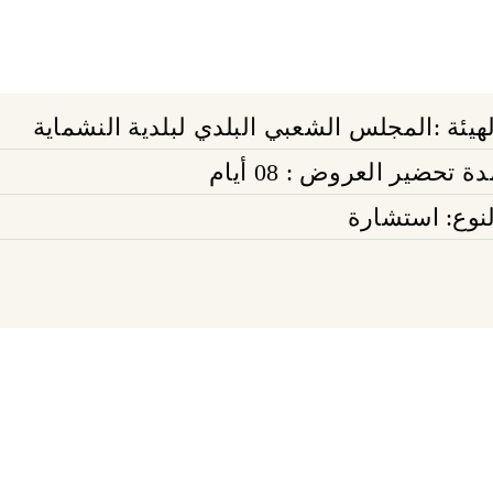
لهيئة :المجلس الشعبي البلدي لبلدية النشماية
ة تحضير العروض : 08 أيام
لنوع: استشارة