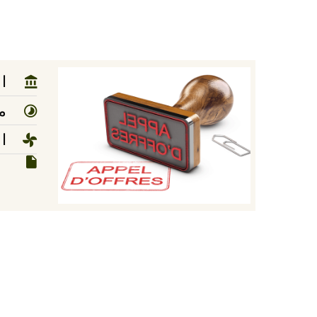
ا
مد
ا