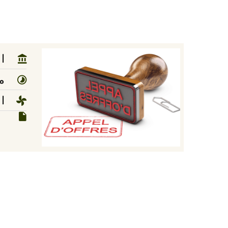
ا
مد
ا