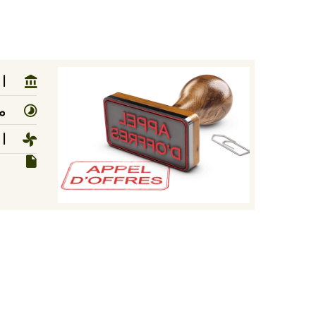
ال
مد
ا