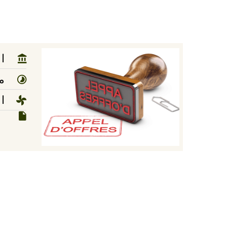
ا
مد
ا