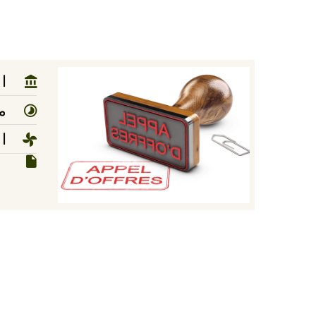
ا
مد
ا