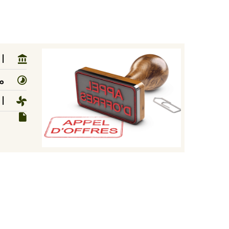
ا
مد
ا