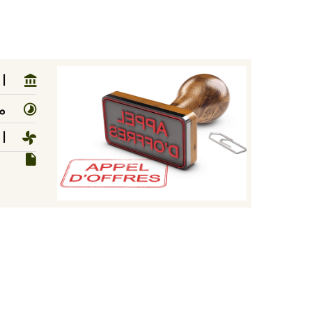
ا
مد
ا