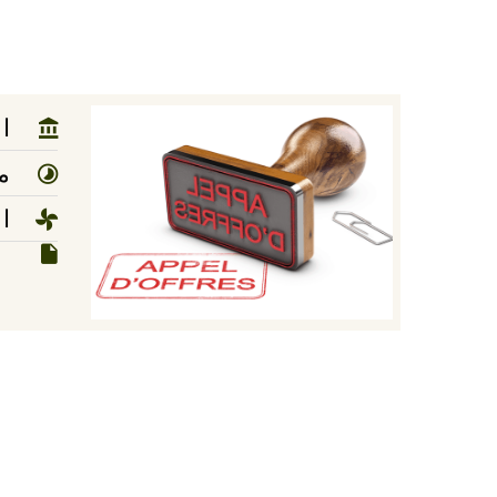
ا
مد
ا