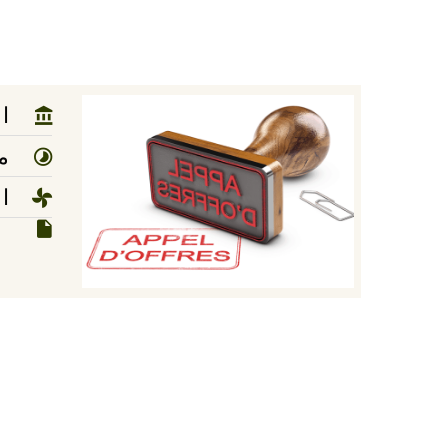
ا
مد
ا