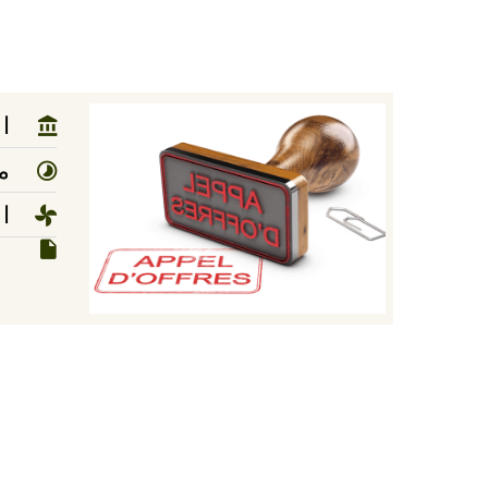
ا
مد
ا