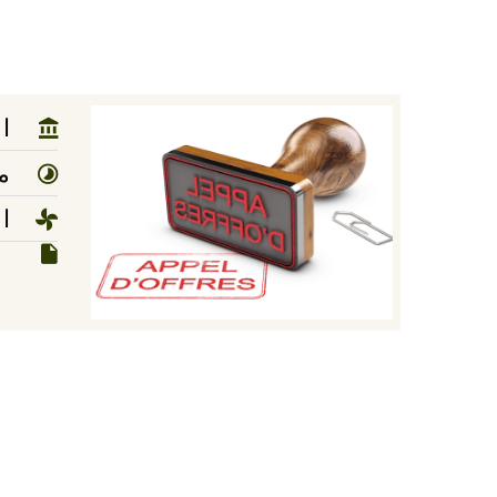
ا
مد
ا